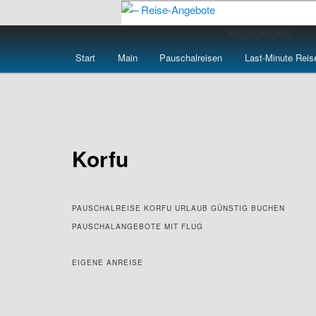
Zum
primären
Hauptmenü
MENU
MENU
Inhalt
– Reise-Angebot
Start
Main
Pauschalreisen
Last-Minute Reis
springen
Korfu
PAUSCHALREISE KORFU URLAUB GÜNSTIG BUCHEN
PAUSCHALANGEBOTE MIT FLUG
EIGENE ANREISE