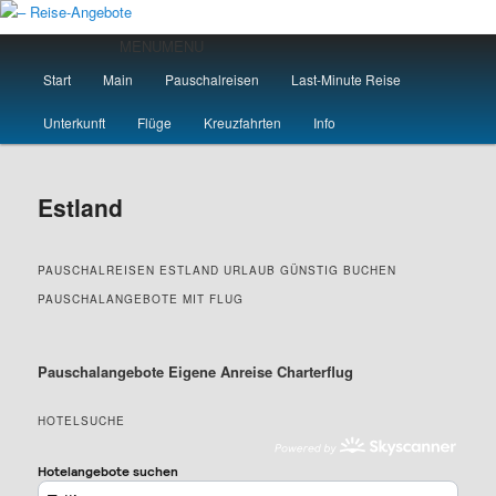
Zum
primären
Hauptmenü
MENU
MENU
Inhalt
Start
Main
Pauschalreisen
Last-Minute Reise
springen
– Reise-Angebote
Unterkunft
Flüge
Kreuzfahrten
Info
Estland
PAUSCHALREISEN ESTLAND URLAUB GÜNSTIG BUCHEN
PAUSCHALANGEBOTE MIT FLUG
Pauschalangebote Eigene Anreise Charterflug
HOTELSUCHE