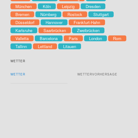
München
Köln
Leipzig
Dresden
Bremen
Nürnberg
Rostock
Stuttgart
Düsseldorf
Hannover
Frankfurt-Hahn
Karlsruhe
Saarbrücken
Zweibrücken
Valletta
Barcelona
Paris
London
Rom
Tallinn
Lettland
Litauen
WETTER
WETTER
WETTERVORHERSAGE