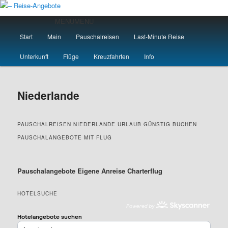
Zum
primären
Hauptmenü
MENU
MENU
Inhalt
Start
Main
Pauschalreisen
Last-Minute Reise
springen
– Reise-Angebote
Unterkunft
Flüge
Kreuzfahrten
Info
Niederlande
PAUSCHALREISEN NIEDERLANDE URLAUB GÜNSTIG BUCHEN
PAUSCHALANGEBOTE MIT FLUG
Pauschalangebote Eigene Anreise Charterflug
HOTELSUCHE