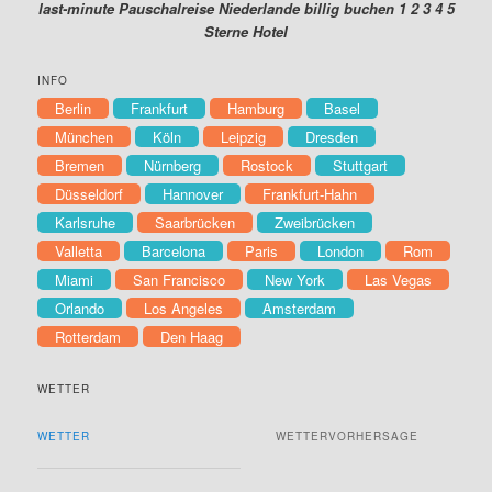
last-minute Pauschalreise Niederlande billig buchen 1 2 3 4 5
Sterne Hotel
INFO
Berlin
Frankfurt
Hamburg
Basel
München
Köln
Leipzig
Dresden
Bremen
Nürnberg
Rostock
Stuttgart
Düsseldorf
Hannover
Frankfurt-Hahn
Karlsruhe
Saarbrücken
Zweibrücken
Valletta
Barcelona
Paris
London
Rom
Miami
San Francisco
New York
Las Vegas
Orlando
Los Angeles
Amsterdam
Rotterdam
Den Haag
WETTER
WETTER
WETTERVORHERSAGE