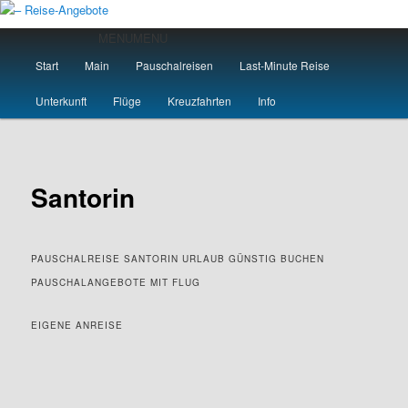
Zum
primären
Hauptmenü
MENU
MENU
Inhalt
Start
Main
Pauschalreisen
Last-Minute Reise
springen
– Reise-Angebote
Unterkunft
Flüge
Kreuzfahrten
Info
Santorin
PAUSCHALREISE SANTORIN URLAUB GÜNSTIG BUCHEN
PAUSCHALANGEBOTE MIT FLUG
EIGENE ANREISE