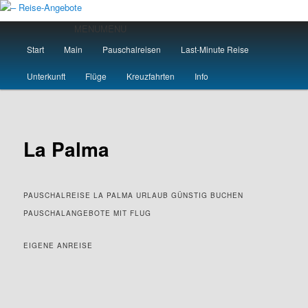
Zum
primären
Hauptmenü
MENU
MENU
Inhalt
Start
Main
Pauschalreisen
Last-Minute Reise
springen
– Reise-Angebote
Unterkunft
Flüge
Kreuzfahrten
Info
La Palma
PAUSCHALREISE LA PALMA URLAUB GÜNSTIG BUCHEN
PAUSCHALANGEBOTE MIT FLUG
EIGENE ANREISE