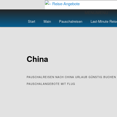
Zum
primären
Hauptmenü
MENU
MENU
Inhalt
– Reise-Angebot
Start
Main
Pauschalreisen
Last-Minute Reis
springen
China
PAUSCHALREISEN NACH CHINA URLAUB GÜNSTIG BUCHEN
PAUSCHALANGEBOTE MIT FLUG