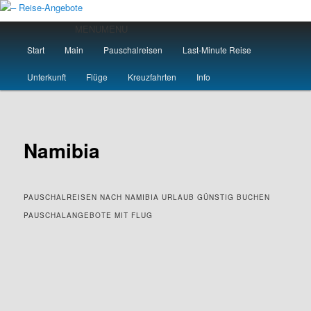
Zum
primären
Hauptmenü
MENU
MENU
Inhalt
Start
Main
Pauschalreisen
Last-Minute Reise
springen
– Reise-Angebote
Unterkunft
Flüge
Kreuzfahrten
Info
Namibia
PAUSCHALREISEN NACH NAMIBIA URLAUB GÜNSTIG BUCHEN
PAUSCHALANGEBOTE MIT FLUG