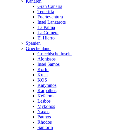
Kanaren
Gran Canaria
Teneriffa
Fuerteventura
Insel Lanzarote
La Palma
La Gomera
El Hierro
Spanien
Griechenland
Griechische Inseln
Alonissos
Insel Samos
Korfu
Kreta
KOS
Kalymnos
Karpathos
Kefalonia
Lesbos
Mykonos
Naxos
Patmos
Rhodos
Santorin