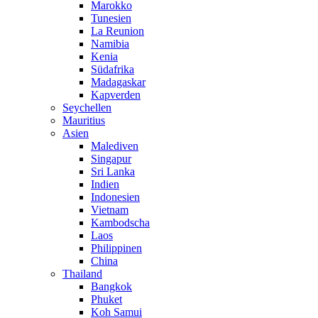
Marokko
Tunesien
La Reunion
Namibia
Kenia
Südafrika
Madagaskar
Kapverden
Seychellen
Mauritius
Asien
Malediven
Singapur
Sri Lanka
Indien
Indonesien
Vietnam
Kambodscha
Laos
Philippinen
China
Thailand
Bangkok
Phuket
Koh Samui