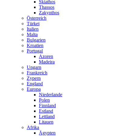
Skiathos
Thassos
Zakynthos
Österreich
Türkei
Italien
Malta
Bulgarien
Kroatien
Portugal
Azoren
Madeira
Ungarn
Frankreich
Zypern
England
Europa
Niederlande
Polen
Finnland
Estland
Lettland
Litauen
Afrika
Ägypten