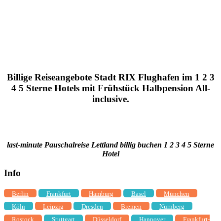
Billige Reiseangebote Stadt RIX Flughafen im 1 2 3
4 5 Sterne Hotels mit Frühstück Halbpension All-
inclusive.
last-minute Pauschalreise Lettland billig buchen 1 2 3 4 5 Sterne
Hotel
Info
Berlin
Frankfurt
Hamburg
Basel
München
Köln
Leipzig
Dresden
Bremen
Nürnberg
Rostock
Stuttgart
Düsseldorf
Hannover
Frankfurt-