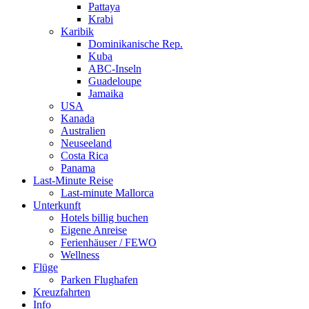
Pattaya
Krabi
Karibik
Dominikanische Rep.
Kuba
ABC-Inseln
Guadeloupe
Jamaika
USA
Kanada
Australien
Neuseeland
Costa Rica
Panama
Last-Minute Reise
Last-minute Mallorca
Unterkunft
Hotels billig buchen
Eigene Anreise
Ferienhäuser / FEWO
Wellness
Flüge
Parken Flughafen
Kreuzfahrten
Info