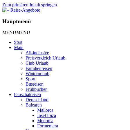
Zum primären Inhalt springen
– Reise-Angebote
Hauptmenü
MENU
MENU
Start
Main
All-inclusive
Preisvergleich Urlaub
Club Urlaub
Familienreisen
Winterurlaub
Sport
Busreisen
Frühbucher
Pauschalreisen
Deutschland
Balearen
Mallorca
Insel Ibiza
Menorca
Formentera