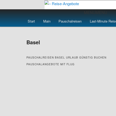
Zum
primären
Hauptmenü
MENU
MENU
Inhalt
– Reise-Angebot
Start
Main
Pauschalreisen
Last-Minute Reis
springen
Basel
PAUSCHALREISEN BASEL URLAUB GÜNSTIG BUCHEN
PAUSCHALANGEBOTE MIT FLUG