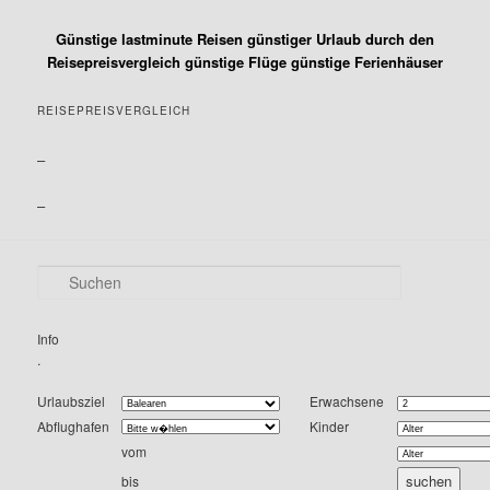
Günstige lastminute Reisen günstiger Urlaub durch den
Reisepreisvergleich günstige Flüge günstige Ferienhäuser
REISEPREISVERGLEICH
–
–
S
u
c
h
Info
e
.
n
Urlaubsziel
Erwachsene
Abflughafen
Kinder
vom
bis