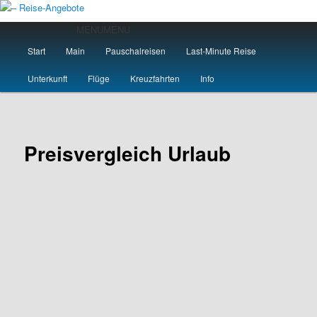
Zum
primären
Hauptmenü
MENU
MENU
Inhalt
Start
Main
Pauschalreisen
Last-Minute Reise
springen
– Reise-Angebote
Unterkunft
Flüge
Kreuzfahrten
Info
Preisvergleich Urlaub