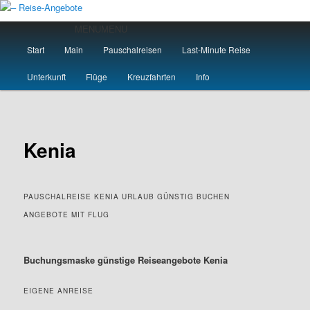
Zum
primären
Hauptmenü
MENU
MENU
Inhalt
Start
Main
Pauschalreisen
Last-Minute Reise
springen
– Reise-Angebote
Unterkunft
Flüge
Kreuzfahrten
Info
Kenia
PAUSCHALREISE KENIA URLAUB GÜNSTIG BUCHEN
ANGEBOTE MIT FLUG
Buchungsmaske günstige Reiseangebote Kenia
EIGENE ANREISE