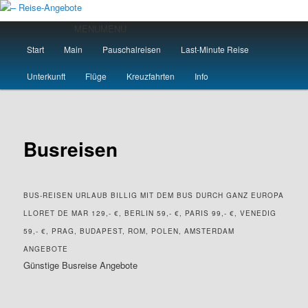
Zum
primären
Hauptmenü
MENU
MENU
Inhalt
Start
Main
Pauschalreisen
Last-Minute Reise
springen
– Reise-Angebote
Unterkunft
Flüge
Kreuzfahrten
Info
Busreisen
BUS-REISEN URLAUB BILLIG MIT DEM BUS DURCH GANZ EUROPA
LLORET DE MAR 129,- €, BERLIN 59,- €, PARIS 99,- €, VENEDIG
59,- €, PRAG, BUDAPEST, ROM, POLEN, AMSTERDAM
ANGEBOTE
Günstige Busreise Angebote