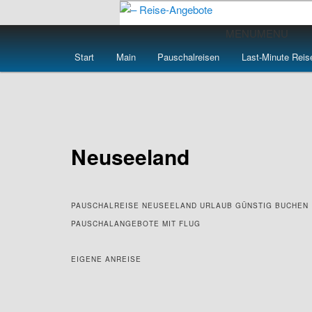
Zum
primären
Hauptmenü
MENU
MENU
Inhalt
– Reise-Angebot
Start
Main
Pauschalreisen
Last-Minute Reis
springen
Neuseeland
PAUSCHALREISE NEUSEELAND URLAUB GÜNSTIG BUCHEN
PAUSCHALANGEBOTE MIT FLUG
EIGENE ANREISE