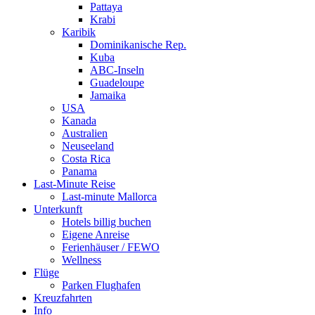
Pattaya
Krabi
Karibik
Dominikanische Rep.
Kuba
ABC-Inseln
Guadeloupe
Jamaika
USA
Kanada
Australien
Neuseeland
Costa Rica
Panama
Last-Minute Reise
Last-minute Mallorca
Unterkunft
Hotels billig buchen
Eigene Anreise
Ferienhäuser / FEWO
Wellness
Flüge
Parken Flughafen
Kreuzfahrten
Info