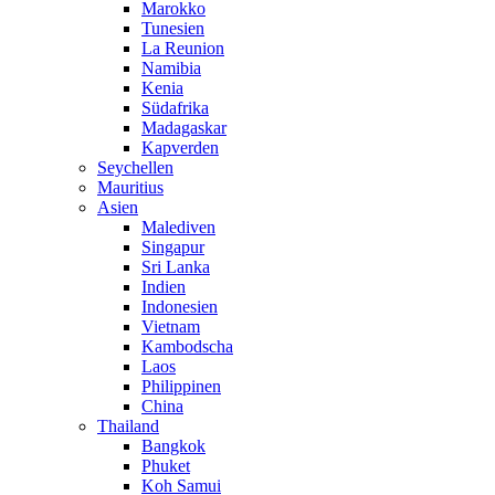
Marokko
Tunesien
La Reunion
Namibia
Kenia
Südafrika
Madagaskar
Kapverden
Seychellen
Mauritius
Asien
Malediven
Singapur
Sri Lanka
Indien
Indonesien
Vietnam
Kambodscha
Laos
Philippinen
China
Thailand
Bangkok
Phuket
Koh Samui