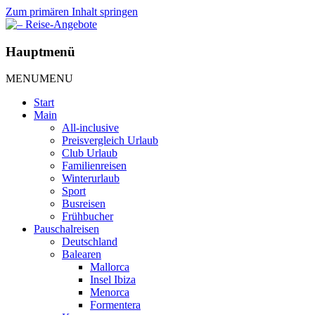
Zum primären Inhalt springen
– Reise-Angebote
Hauptmenü
MENU
MENU
Start
Main
All-inclusive
Preisvergleich Urlaub
Club Urlaub
Familienreisen
Winterurlaub
Sport
Busreisen
Frühbucher
Pauschalreisen
Deutschland
Balearen
Mallorca
Insel Ibiza
Menorca
Formentera