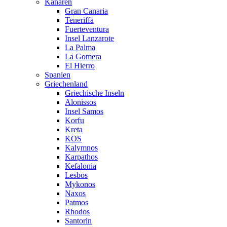
Kanaren
Gran Canaria
Teneriffa
Fuerteventura
Insel Lanzarote
La Palma
La Gomera
El Hierro
Spanien
Griechenland
Griechische Inseln
Alonissos
Insel Samos
Korfu
Kreta
KOS
Kalymnos
Karpathos
Kefalonia
Lesbos
Mykonos
Naxos
Patmos
Rhodos
Santorin