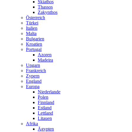
Skiathos
Thassos
Zakynthos
Österreich
Türkei
Italien
Malta
Bulgarien
Kroatien
Portugal
Azoren
Madeira
Ungarn
Frankreich
Zypern
England
Europa
Niederlande
Polen
Finnland
Estland
Lettland
Litauen
Afrika
Ägypten