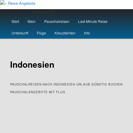
Zum
primären
Hauptmenü
MENU
MENU
Inhalt
Start
Main
Pauschalreisen
Last-Minute Reise
springen
– Reise-Angebote
Unterkunft
Flüge
Kreuzfahrten
Info
Indonesien
PAUSCHALREISEN NACH INDONESIEN URLAUB GÜNSTIG BUCHEN
PAUSCHALANGEBOTE MIT FLUG