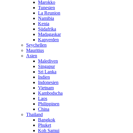
Marokko
Tunesien
La Reunion
Namibia
Kenia
Südafrika
Madagaskar
Kapverden
Seychellen
Mauritius
Asien
Malediven
Singapur
Sri Lanka
Indien
Indonesien
Vietnam
Kambodscha
Laos
Philippinen
China
Thailand
Bangkok
Phuket
Koh Samui