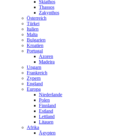
Skiathos
Thassos
Zakynthos
Österreich
Türkei
Italien
Malta
Bulgarien
Kroatien
Portugal
Azoren
Madeira
Ungarn
Frankreich
Zypern
England
Europa
Niederlande
Polen
Finnland
Estland
Lettland
Litauen
Afrika
Ägypten