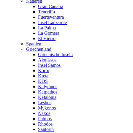
Kanaren
Gran Canaria
Teneriffa
Fuerteventura
Insel Lanzarote
La Palma
La Gomera
El Hierro
Spanien
Griechenland
Griechische Inseln
Alonissos
Insel Samos
Korfu
Kreta
KOS
Kalymnos
Karpathos
Kefalonia
Lesbos
Mykonos
Naxos
Patmos
Rhodos
Santorin