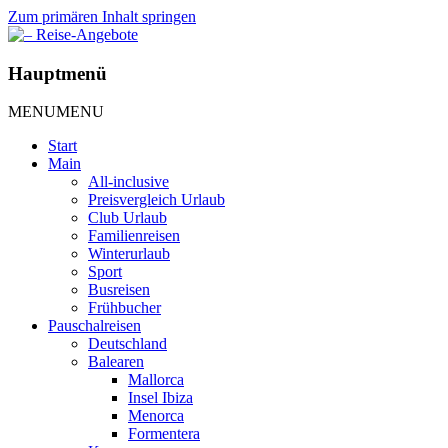
Zum primären Inhalt springen
– Reise-Angebote
Hauptmenü
MENU
MENU
Start
Main
All-inclusive
Preisvergleich Urlaub
Club Urlaub
Familienreisen
Winterurlaub
Sport
Busreisen
Frühbucher
Pauschalreisen
Deutschland
Balearen
Mallorca
Insel Ibiza
Menorca
Formentera