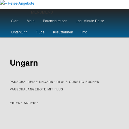
Zum
primären
Hauptmenü
MENU
MENU
Inhalt
Start
Main
Pauschalreisen
Last-Minute Reise
springen
– Reise-Angebote
Unterkunft
Flüge
Kreuzfahrten
Info
Ungarn
PAUSCHALREISE UNGARN URLAUB GÜNSTIG BUCHEN
PAUSCHALANGEBOTE MIT FLUG
EIGENE ANREISE