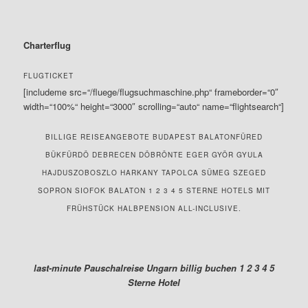
Charterflug
FLUGTICKET
[includeme src=“/fluege/flugsuchmaschine.php“ frameborder=“0″
width=“100%“ height=“3000″ scrolling=“auto“ name=“flightsearch“]
BILLIGE REISEANGEBOTE BUDAPEST BALATONFÜRED
BÜKFÜRDÖ DEBRECEN DÖBRÖNTE EGER GYÖR GYULA
HAJDUSZOBOSZLO HARKANY TAPOLCA SÜMEG SZEGED
SOPRON SIOFOK BALATON 1 2 3 4 5 STERNE HOTELS MIT
FRÜHSTÜCK HALBPENSION ALL-INCLUSIVE.
last-minute Pauschalreise Ungarn billig buchen 1 2 3 4 5
Sterne Hotel