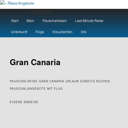
Zum
primären
Hauptmenü
MENU
MENU
Inhalt
Start
Main
Pauschalreisen
Last-Minute Reise
springen
– Reise-Angebote
Unterkunft
Flüge
Kreuzfahrten
Info
Gran Canaria
PAUSCHALREISE GRAN CANARIA URLAUB GÜNSTIG BUCHEN
PAUSCHALANGEBOTE MIT FLUG
EIGENE ANREISE