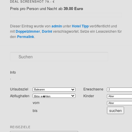
DEAL SCREENSHOT 79.- €
Preis pro Person und Nacht ab
39.00 Euro
Dieser Eintrag wurde von
admin
unter
Hotel Tipp
veröffentlicht und
mit
Doppelzimmer
,
Dorint
verschlagwortet. Setze ein Lesezeichen für
den
Permalink
.
S
u
c
h
Info
e
.
n
Urlaubsziel
Erwachsene
Abflughafen
Kinder
vom
bis
REISEZIELE