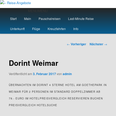
Zum
primären
Hauptmenü
MENU
MENU
Inhalt
Start
Main
Pauschalreisen
Last-Minute Reise
springen
– Reise-Angebote
Unterkunft
Flüge
Kreuzfahrten
Info
Beitragsnavigation
←
Vorheriger
Nächster
→
Dorint Weimar
Veröffentlicht am
3. Februar 2017
von
admin
ÜBERNACHTEN IM DORINT 4 STERNE HOTEL AM GOETHEPARK IN
WEIMAR FÜR 2 PERSONEN IM STANDARD DOPPELZIMMER AB
79.- EURO IM HOTELPREISVERGLEICH RESERVIEREN BUCHEN
PREISVERGLEICH HOTELSUCHE