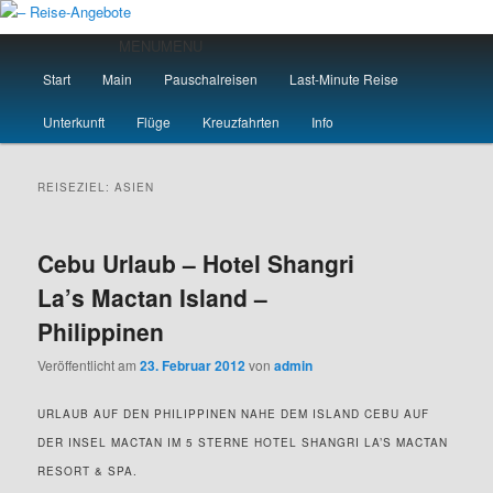
Zum
Zum
primären
sekundären
Hauptmenü
MENU
MENU
Inhalt
Inhalt
Start
Main
Pauschalreisen
Last-Minute Reise
springen
springen
– Reise-Angebote
Unterkunft
Flüge
Kreuzfahrten
Info
REISEZIEL:
ASIEN
Cebu Urlaub – Hotel Shangri
La’s Mactan Island –
Philippinen
Veröffentlicht am
23. Februar 2012
von
admin
URLAUB AUF DEN PHILIPPINEN NAHE DEM ISLAND CEBU AUF
DER INSEL MACTAN IM 5 STERNE HOTEL SHANGRI LA’S MACTAN
RESORT & SPA.