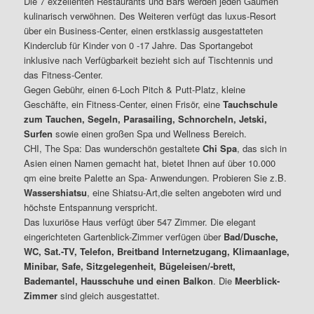
Die 7 exzellenten Restaurants und Bars werden jeden Gaumen
kulinarisch verwöhnen. Des Weiteren verfügt das luxus-Resort
über ein Business-Center, einen erstklassig ausgestatteten
Kinderclub für Kinder von 0 -17 Jahre. Das Sportangebot
inklusive nach Verfügbarkeit bezieht sich auf Tischtennis und
das Fitness-Center.
Gegen Gebühr, einen 6-Loch Pitch & Putt-Platz, kleine
Geschäfte, ein Fitness-Center, einen Frisör, eine
Tauchschule
zum Tauchen, Segeln, Parasailing, Schnorcheln, Jetski,
Surfen
sowie einen großen Spa und Wellness Bereich.
CHI, The Spa: Das wunderschön gestaltete
Chi Spa
, das sich in
Asien einen Namen gemacht hat, bietet Ihnen auf über 10.000
qm eine breite Palette an Spa- Anwendungen. Probieren Sie z.B.
Wassershiatsu
, eine Shiatsu-Art,die selten angeboten wird und
höchste Entspannung verspricht.
Das luxuriöse Haus verfügt über 547 Zimmer. Die elegant
eingerichteten Gartenblick-Zimmer verfügen über
Bad/Dusche,
WC, Sat.-TV, Telefon, Breitband Internetzugang, Klimaanlage,
Minibar, Safe, Sitzgelegenheit, Bügeleisen/-brett,
Bademantel, Hausschuhe und einen Balkon
. Die
Meerblick-
Zimmer
sind gleich ausgestattet.