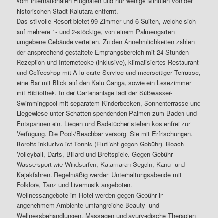
vom internationalen Flughafen und nur wenige Minuten von der
historischen Stadt Kalutara entfernt.
Das stilvolle Resort bietet 99 Zimmer und 6 Suiten, welche sich
auf mehrere 1- und 2-stöckige, von einem Palmengarten
umgebene Gebäude verteilen. Zu den Annehmlichkeiten zählen
der ansprechend gestaltete Empfangsbereich mit 24-Stunden-
Rezeption und Internetecke (inklusive), klimatisiertes Restaurant
und Coffeeshop mit A-la-carte-Service und meerseitiger Terrasse,
eine Bar mit Blick auf den Kalu Ganga, sowie ein Lesezimmer
mit Bibliothek. In der Gartenanlage lädt der Süßwasser-
Swimmingpool mit separatem Kinderbecken, Sonnenterrasse und
Liegewiese unter Schatten spendenden Palmen zum Baden und
Entspannen ein. Liegen und Badetücher stehen kostenfrei zur
Verfügung. Die Pool-/Beachbar versorgt Sie mit Erfrischungen.
Bereits inklusive ist Tennis (Flutlicht gegen Gebühr), Beach-
Volleyball, Darts, Billard und Brettspiele. Gegen Gebühr
Wassersport wie Windsurfen, Katamaran-Segeln, Kanu- und
Kajakfahren. Regelmäßig werden Unterhaltungsabende mit
Folklore, Tanz und Livemusik angeboten.
Wellnessangebote im Hotel werden gegen Gebühr in
angenehmem Ambiente umfangreiche Beauty- und
Wellnessbehandlungen, Massagen und ayurvedische Therapien