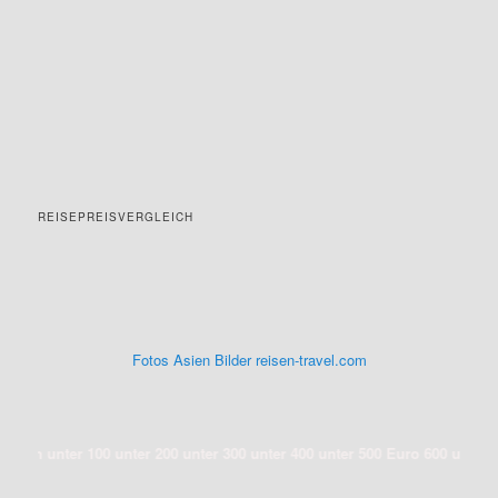
REISEPREISVERGLEICH
Fotos Asien Bilder reisen-travel.com
r 100 unter 200 unter 300 unter 400 unter 500 Euro 600 unter 700 unter 80