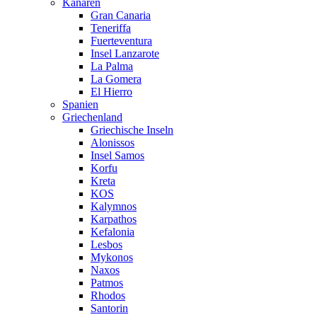
Kanaren
Gran Canaria
Teneriffa
Fuerteventura
Insel Lanzarote
La Palma
La Gomera
El Hierro
Spanien
Griechenland
Griechische Inseln
Alonissos
Insel Samos
Korfu
Kreta
KOS
Kalymnos
Karpathos
Kefalonia
Lesbos
Mykonos
Naxos
Patmos
Rhodos
Santorin