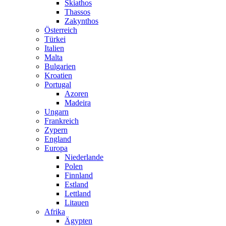
Skiathos
Thassos
Zakynthos
Österreich
Türkei
Italien
Malta
Bulgarien
Kroatien
Portugal
Azoren
Madeira
Ungarn
Frankreich
Zypern
England
Europa
Niederlande
Polen
Finnland
Estland
Lettland
Litauen
Afrika
Ägypten