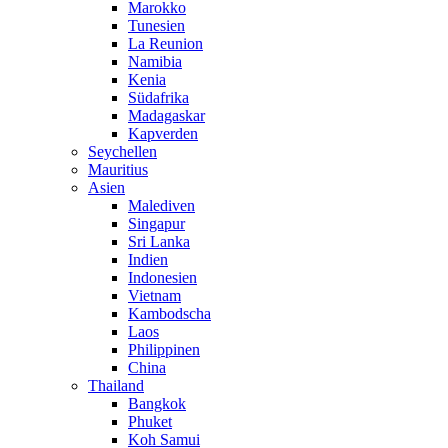
Marokko
Tunesien
La Reunion
Namibia
Kenia
Südafrika
Madagaskar
Kapverden
Seychellen
Mauritius
Asien
Malediven
Singapur
Sri Lanka
Indien
Indonesien
Vietnam
Kambodscha
Laos
Philippinen
China
Thailand
Bangkok
Phuket
Koh Samui