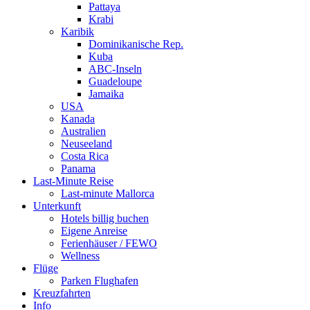
Pattaya
Krabi
Karibik
Dominikanische Rep.
Kuba
ABC-Inseln
Guadeloupe
Jamaika
USA
Kanada
Australien
Neuseeland
Costa Rica
Panama
Last-Minute Reise
Last-minute Mallorca
Unterkunft
Hotels billig buchen
Eigene Anreise
Ferienhäuser / FEWO
Wellness
Flüge
Parken Flughafen
Kreuzfahrten
Info