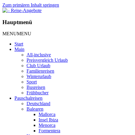
Zum primären Inhalt springen
– Reise-Angebote
Hauptmenü
MENU
MENU
Start
Main
All-inclusive
Preisvergleich Urlaub
Club Urlaub
Familienreisen
Winterurlaub
Sport
Busreisen
Frühbucher
Pauschalreisen
Deutschland
Balearen
Mallorca
Insel Ibiza
Menorca
Formentera