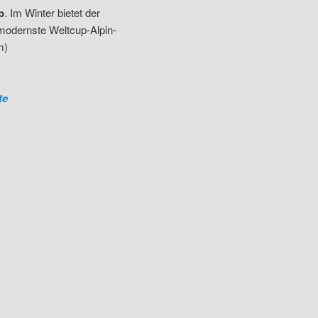
b
. Im Winter bietet der
odernste Weltcup-Alpin-
m)
te