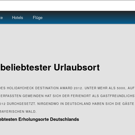
 rund um das Thema Reisen Welt-weit so passiert
te
Hotels
Flüge
eliebtester Urlaubsort
ES HOLIDAYCHECK DESTINATION AWARD 2012. UNTER MEHR ALS 5000, AU
RFASSTEN GEMEINDEN HAT SICH DER FERIENORT ALS GASTFREUNDLICHS
2012 DURCHGESETZT. NIRGENDWO IN DEUTSCHLAND HABEN SICH DIE GÄSTE
 BAYERISCHEN WALD.
iebtesten Erholungsorte Deutschlands