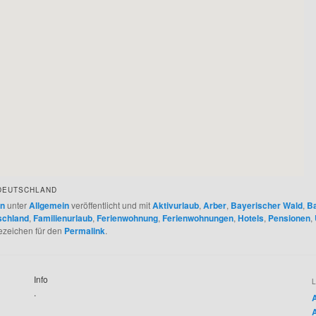
 DEUTSCHLAND
in
unter
Allgemein
veröffentlicht und mit
Aktivurlaub
,
Arber
,
Bayerischer Wald
,
B
schland
,
Familienurlaub
,
Ferienwohnung
,
Ferienwohnungen
,
Hotels
,
Pensionen
,
sezeichen für den
Permalink
.
Info
.