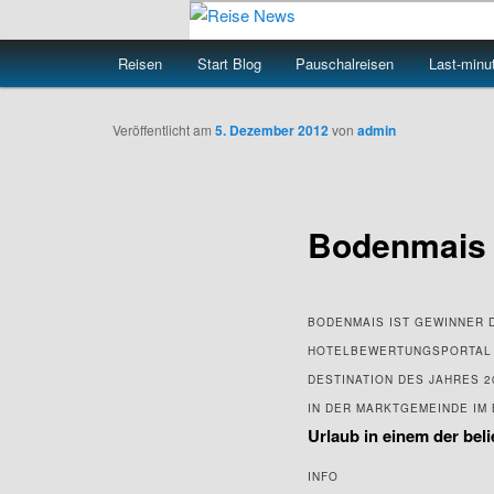
Zum
Informationen und Nachrichten
primären
Hauptmenü
Reisen
Start Blog
Pauschalreisen
Last-minu
Inhalt
Reise News
springen
Veröffentlicht am
5. Dezember 2012
von
admin
Bodenmais b
BODENMAIS IST GEWINNER D
HOTELBEWERTUNGSPORTAL E
DESTINATION DES JAHRES 
IN DER MARKTGEMEINDE IM
Urlaub in einem der bel
INFO