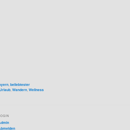
ayern
,
beliebtester
Urlaub
,
Wandern
,
Wellness
LOGIN
Admin
Abmelden