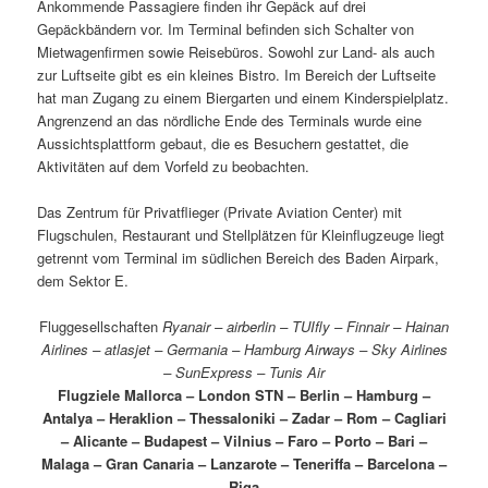
Ankommende Passagiere finden ihr Gepäck auf drei
Gepäckbändern vor. Im Terminal befinden sich Schalter von
Mietwagenfirmen sowie Reisebüros. Sowohl zur Land- als auch
zur Luftseite gibt es ein kleines Bistro. Im Bereich der Luftseite
hat man Zugang zu einem Biergarten und einem Kinderspielplatz.
Angrenzend an das nördliche Ende des Terminals wurde eine
Aussichtsplattform gebaut, die es Besuchern gestattet, die
Aktivitäten auf dem Vorfeld zu beobachten.
Das Zentrum für Privatflieger (Private Aviation Center) mit
Flugschulen, Restaurant und Stellplätzen für Kleinflugzeuge liegt
getrennt vom Terminal im südlichen Bereich des Baden Airpark,
dem Sektor E.
Fluggesellschaften
Ryanair – airberlin – TUIfly – Finnair – Hainan
Airlines – atlasjet – Germania – Hamburg Airways – Sky Airlines
– SunExpress – Tunis Air
Flugziele Mallorca – London STN – Berlin – Hamburg –
Antalya – Heraklion – Thessaloniki – Zadar – Rom – Cagliari
– Alicante – Budapest – Vilnius – Faro – Porto – Bari –
Malaga – Gran Canaria – Lanzarote – Teneriffa – Barcelona –
Riga