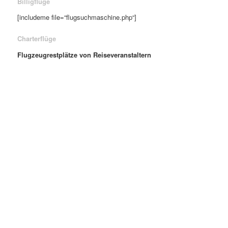
Billigflüge
[includeme file=“flugsuchmaschine.php“]
Charterflüge
Flugzeugrestplätze von Reiseveranstaltern