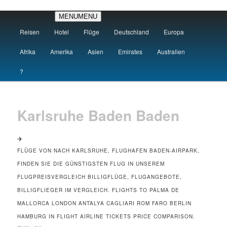
Hauptmenü
MENU
MENU
Zum primären Inhalt springen
Zum sekundären Inhalt springen
Reisen
Hotel
Flüge
Deutschland
Europa
Flüge Karlsruhe
Afrika
Amerika
Asien
Emirates
Australien
?
Karlsruhe Baden Baden
✈
FLÜGE VON NACH KARLSRUHE, FLUGHAFEN BADEN-AIRPARK,
FINDEN SIE DIE GÜNSTIGSTEN FLUG IN UNSEREM
FLUGPREISVERGLEICH BILLIGFLÜGE, FLUGANGEBOTE,
BILLIGFLIEGER IM VERGLEICH. FLIGHTS TO PALMA DE
MALLORCA LONDON ANTALYA CAGLIARI ROM FARO BERLIN
HAMBURG IN FLIGHT AIRLINE TICKETS PRICE COMPARISON.