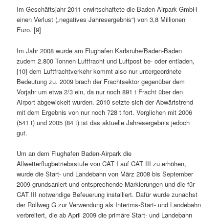
Im Geschäftsjahr 2011 erwirtschaftete die Baden-Airpark GmbH
einen Verlust („negatives Jahresergebnis“) von 3,8 Millionen
Euro. [9]
Im Jahr 2008 wurde am Flughafen Karlsruhe/Baden-Baden
zudem 2.800 Tonnen Luftfracht und Luftpost be- oder entladen,
[10] dem Luftfrachtverkehr kommt also nur untergeordnete
Bedeutung zu. 2009 brach der Frachtsektor gegenüber dem
Vorjahr um etwa 2/3 ein, da nur noch 891 t Fracht über den
Airport abgewickelt wurden. 2010 setzte sich der Abwärtstrend
mit dem Ergebnis von nur noch 728 t fort. Verglichen mit 2006
(541 t) und 2005 (84 t) ist das aktuelle Jahresergebnis jedoch
gut.
Um an dem Flughafen Baden-Airpark die
Allwetterflugbetriebsstufe von CAT I auf CAT III zu erhöhen,
wurde die Start- und Landebahn von März 2008 bis September
2009 grundsaniert und entsprechende Markierungen und die für
CAT III notwendige Befeuerung installiert. Dafür wurde zunächst
der Rollweg G zur Verwendung als Interims-Start- und Landebahn
verbreitert, die ab April 2009 die primäre Start- und Landebahn