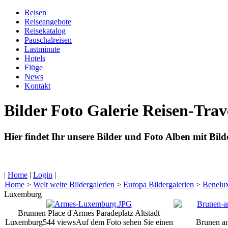
Reisen
Reiseangebote
Reisekatalog
Pauschalreisen
Lastminute
Hotels
Flüge
News
Kontakt
Bilder Foto Galerie Reisen-Tra
Hier findet Ihr unsere Bilder und Foto Alben mit Bil
|
Home
|
Login
|
Home
>
Welt weite Bildergalerien
>
Europa Bildergalerien
>
Benelux
Luxemburg
Brunnen Place d'Armes Paradeplatz Altstadt
Luxemburg
544 views
Auf dem Foto sehen Sie einen
Brunen am