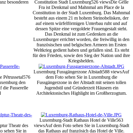
anz besonderen
Constitution Stadt Luxemburg
526 views
Die Gëlle
Fra ist Denkmal und Mahnmal am Place de la
Constitution in der Stadt Luxemburg. Das Mahnmal
besteht aus einem 21 m hohem Steinobelisken, der
auf einem würfelförmigen Unterbau ruht und auf
dessen Spitze eine vergoldete Frauengestalt steht.
Das Denkmal ist zum Gedenken an die
Luxemburger errichtet worden, die freiwillig in den
französischen und belgischen Armeen im Ersten
Weltkrieg gedient haben und gefallen sind. Es steht
für den Frieden, sowie den Sieg der Nation und ihre
Kriegshelden.
Luxemburg Fussgängerzone Altstadt
588 views
Auf
 Pétrussetal
576
dem Foto sehen Sie in Luxemburg die
Luxemburg den
Fussgängerzone in der Altstadt mit seinen tollen
 die Passerelle
Jugendstil und Gründerzeit Häusern ein
l
Architektonisches Highlight im Großherzogtum.
Luxemburg-Stadt Rathaus Hotel de Ville
563
tur Theatr des
views
Auf dem Foto sehen Sie in Luxemburg-Stadt
o sehen Sie in
das Rathaus auf französich das Hotel de Ville.