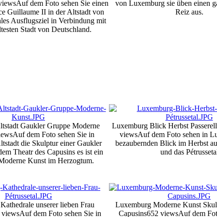
views
Auf dem Foto sehen Sie einen
von Luxemburg sie üben einen g
 Guillaume II in der Altstadt von
Reiz aus.
es Ausflugsziel in Verbindung mit
ltesten Stadt von Deutschland.
tstadt Gaukler Gruppe Moderne
Luxemburg Blick Herbst Passerelle
iews
Auf dem Foto sehen Sie in
views
Auf dem Foto sehen in 
stadt die Skulptur einer Gaukler
bezaubernden Blick im Herbst auf
dem Theatr des Capusins es ist ein
und das Pétrusseta
 Moderne Kunst im Herzogtum.
athedrale unserer lieben Frau
Luxemburg Moderne Kunst Skulp
 views
Auf dem Foto sehen Sie in
Capusins
652 views
Auf dem Fot