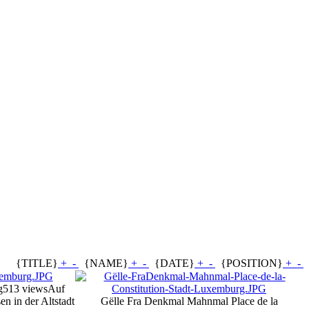
{TITLE}
+
-
{NAME}
+
-
{DATE}
+
-
{POSITION}
+
-
g
513 views
Auf
n in der Altstadt
Gëlle Fra Denkmal Mahnmal Place de la