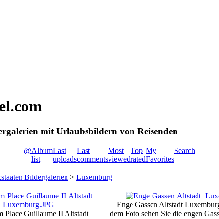
vel.com
dergalerien mit Urlaubsbildern von Reisenden
@
Album
Last
Last
Most
Top
My
Search
list
uploads
comments
viewed
rated
Favorites
staaten Bildergalerien
>
Luxemburg
Enge Gassen Altstadt Luxembur
 Place Guillaume II Altstadt
dem Foto sehen Sie die engen Gasse