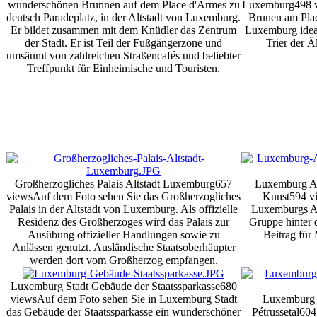
wunderschönen Brunnen auf dem Place d'Armes zu
Luxemburg
498 
deutsch Paradeplatz, in der Altstadt von Luxemburg.
Brunen am Place
Er bildet zusammen mit dem Knüdler das Zentrum
Luxemburg ideal
der Stadt. Er ist Teil der Fußgängerzone und
Trier der Ä
umsäumt von zahlreichen Straßencafés und beliebter
Treffpunkt für Einheimische und Touristen.
Großherzogliches Palais Altstadt Luxemburg
657
Luxemburg Al
views
Auf dem Foto sehen Sie das Großherzogliches
Kunst
594 v
Palais in der Altstadt von Luxemburg. Als offizielle
Luxemburgs Alt
Residenz des Großherzoges wird das Palais zur
Gruppe hinter 
Ausübung offizieller Handlungen sowie zu
Beitrag für
Anlässen genutzt. Ausländische Staatsoberhäupter
werden dort vom Großherzog empfangen.
Luxemburg Stadt Gebäude der Staatssparkasse
680
views
Auf dem Foto sehen Sie in Luxemburg Stadt
Luxemburg K
das Gebäude der Staatssparkasse ein wunderschöner
Pétrussetal
604