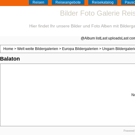
Reisen
Reiseangebote
Reisekatalog
Pausc
Bilder Foto Galerie Re
Hier findet Ihr unsere Bilder und Foto Alben mit Bilder
@
Album list
Last uploads
Last co
Home
>
Welt weite Bildergalerien
>
Europa Bildergalerien
>
Ungarn Bildergaler
Balaton
No
Powered