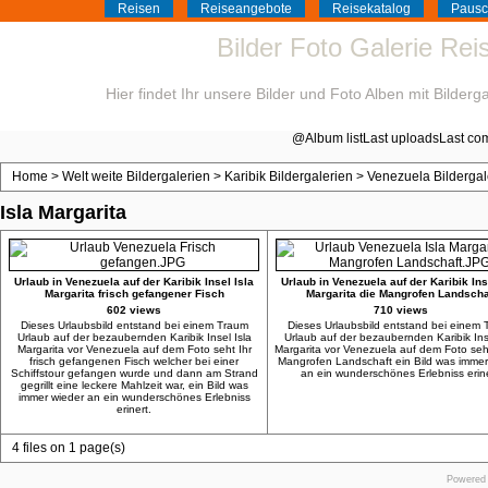
Reisen
Reiseangebote
Reisekatalog
Pausc
Bilder Foto Galerie Re
Hier findet Ihr unsere Bilder und Foto Alben mit Bilder
@
Album list
Last uploads
Last co
Home
>
Welt weite Bildergalerien
>
Karibik Bildergalerien
>
Venezuela Bildergal
Isla Margarita
Urlaub in Venezuela auf der Karibik Insel Isla
Urlaub in Venezuela auf der Karibik Ins
Margarita frisch gefangener Fisch
Margarita die Mangrofen Landscha
602 views
710 views
Dieses Urlaubsbild entstand bei einem Traum
Dieses Urlaubsbild entstand bei einem
Urlaub auf der bezaubernden Karibik Insel Isla
Urlaub auf der bezaubernden Karibik Inse
Margarita vor Venezuela auf dem Foto seht Ihr
Margarita vor Venezuela auf dem Foto seht
frisch gefangenen Fisch welcher bei einer
Mangrofen Landschaft ein Bild was immer
Schiffstour gefangen wurde und dann am Strand
an ein wunderschönes Erlebniss erine
gegrillt eine leckere Mahlzeit war, ein Bild was
immer wieder an ein wunderschönes Erlebniss
erinert.
4 files on 1 page(s)
Powered