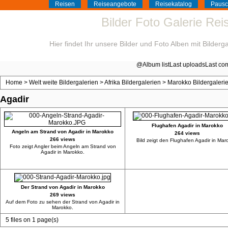
Reisen
Reiseangebote
Reisekatalog
Pausc
Bilder Foto Galerie Re
Hier findet Ihr unsere Bilder und Foto Alben mit Bilder
@
Album list
Last uploads
Last co
Home
>
Welt weite Bildergalerien
>
Afrika Bildergalerien
>
Marokko Bildergaleri
Agadir
Flughafen Agadir in Marokko
Angeln am Strand von Agadir in Marokko
264 views
266 views
Bild zeigt den Flughafen Agadir in Mar
Foto zeigt Angler beim Angeln am Strand von
Agadir in Marokko.
Der Strand von Agadir in Marokko
269 views
Auf dem Foto zu sehen der Strand von Agadir in
Marokko.
5 files on 1 page(s)