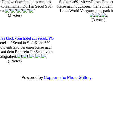
len Handwerkstechnik des webens
Südkorea
691 views
Dieses Foto en
m koreanischen Dorf in Seoul Süd-
Reise nach Südkorea, hier auf dem 
ea.
Lotte-World Vergnuegungspark i
(3 votes)
(3 votes)
tel auf Seoul in Süd-Korea
639
oto entstand bei einer Reise nach
 auf dem Bild seht Ihr Seoul vom
otografiert.
(1 votes)
Powered by
Coppermine Photo Gallery