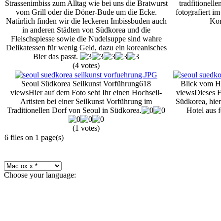
Strassenimbiss zum Alltag wie bei uns die Bratwurst
tradfitionel
vom Grill oder die Döner-Bude um die Ecke.
fotografiert i
Natürlich finden wir die leckeren Imbissbuden auch
Kor
in anderen Städten von Südkorea und die
Fleischspiesse sowie die Nudelsuppe sind wahre
Delikatessen für wenig Geld, dazu ein koreanisches
Bier das passt.
(4 votes)
Seoul Südkorea Seilkunst Vorführung
618
Blick vom Ho
views
Hier auf dem Foto seht Ihr einen Hochseil-
views
Dieses F
Artisten bei einer Seilkunst Vorführung im
Südkorea, hier
Traditionellen Dorf von Seoul in Südkorea.
Hotel aus f
(1 votes)
6 files on 1 page(s)
Choose your language: