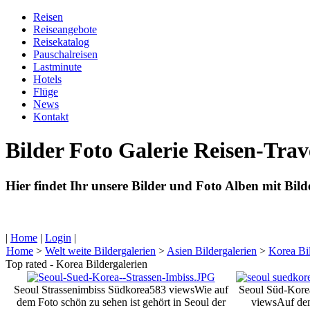
Reisen
Reiseangebote
Reisekatalog
Pauschalreisen
Lastminute
Hotels
Flüge
News
Kontakt
Bilder Foto Galerie Reisen-Tra
Hier findet Ihr unsere Bilder und Foto Alben mit Bil
|
Home
|
Login
|
Home
>
Welt weite Bildergalerien
>
Asien Bildergalerien
>
Korea Bil
Top rated - Korea Bildergalerien
Seoul Strassenimbiss Südkorea
583 views
Wie auf
Seoul Süd-Korea
dem Foto schön zu sehen ist gehört in Seoul der
views
Auf dem