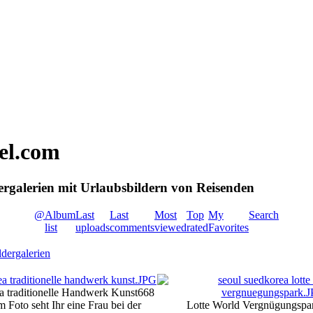
vel.com
dergalerien mit Urlaubsbildern von Reisenden
@
Album
Last
Last
Most
Top
My
Search
list
uploads
comments
viewed
rated
Favorites
dergalerien
 traditionelle Handwerk Kunst
668
 Foto seht Ihr eine Frau bei der
Lotte World Vergnügungspar