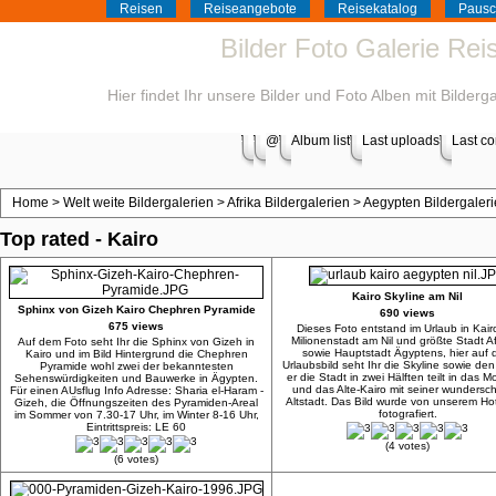
Reisen
Reiseangebote
Reisekatalog
Pausc
Bilder Foto Galerie Re
Hier findet Ihr unsere Bilder und Foto Alben mit Bilder
@
Album list
Last uploads
Last c
Home
>
Welt weite Bildergalerien
>
Afrika Bildergalerien
>
Aegypten Bildergaler
Top rated - Kairo
Kairo Skyline am Nil
Sphinx von Gizeh Kairo Chephren Pyramide
690 views
675 views
Dieses Foto entstand im Urlaub in Kair
Milionenstadt am Nil und größte Stadt Af
Auf dem Foto seht Ihr die Sphinx von Gizeh in
sowie Hauptstadt Ägyptens, hier auf
Kairo und im Bild Hintergrund die Chephren
Urlaubsbild seht Ihr die Skyline sowie den 
Pyramide wohl zwei der bekanntesten
er die Stadt in zwei Hälften teilt in das 
Sehenswürdigkeiten und Bauwerke in Ägypten.
und das Alte-Kairo mit seiner wunders
Für einen AUsflug Info Adresse: Sharia el-Haram -
Altstadt. Das Bild wurde von unserem Ho
Gizeh, die Öffnungszeiten des Pyramiden-Areal
fotografiert.
im Sommer von 7.30-17 Uhr, im Winter 8-16 Uhr,
Eintrittspreis: LE 60
(4 votes)
(6 votes)