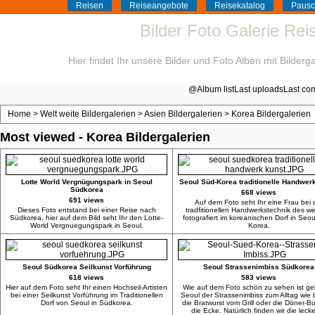
Reisen
Reiseangebote
Reisekatalog
Pausc
Bilder Foto Galerie Re
Hier findet Ihr unsere Bilder und Foto Alben mit Bilder
@
Album list
Last uploads
Last co
Home
>
Welt weite Bildergalerien
>
Asien Bildergalerien
>
Korea Bildergalerien
Most viewed - Korea Bildergalerien
Lotte World Vergnügungspark in Seoul
Seoul Süd-Korea traditionelle Handwer
Südkorea
668 views
691 views
Auf dem Foto seht Ihr eine Frau bei 
Dieses Foto entstand bei einer Reise nach
tradfitionellen Handwerkstechnik des w
Südkorea, hier auf dem Bild seht Ihr den Lotte-
fotografiert im koreanischen Dorf in Seo
World Vergnuegungspark in Seoul.
Korea.
Seoul Südkorea Seilkunst Vorführung
Seoul Strassenimbiss Südkorea
618 views
583 views
Hier auf dem Foto seht Ihr einen Hochseil-Artisten
Wie auf dem Foto schön zu sehen ist geh
bei einer Seilkunst Vorführung im Traditionellen
Seoul der Strassenimbiss zum Alltag wie 
Dorf von Seoul in Südkorea.
die Bratwurst vom Grill oder die Döner-
die Ecke. Natürlich finden wir die leck