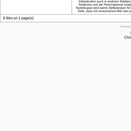
Imbissbuden auch in anderen Städten
Südkorea und die Fleischspiesse sowi
Nudelsuppe sind wahre Delikatessen für
Geld, dazu ein koreanisches Bier das p
6 files on 1 page(s)
Powered
Cho