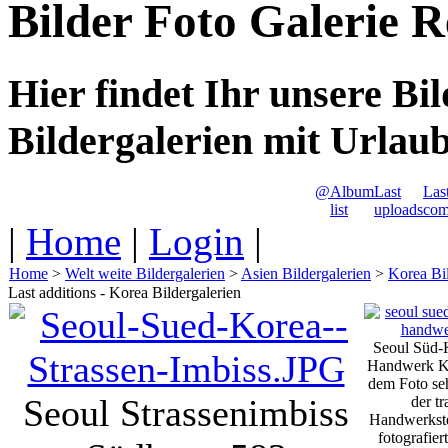
Bilder Foto Galerie 
Hier findet Ihr unsere Bi
Bildergalerien mit Urlau
@
Album
Last
Las
list
uploads
com
|
Home
|
Login
|
Home
>
Welt weite Bildergalerien
>
Asien Bildergalerien
>
Korea Bil
Last additions - Korea Bildergalerien
Seoul Süd-K
Handwerk K
dem Foto seh
Seoul Strassenimbiss
der tr
Handwerkst
fotografier