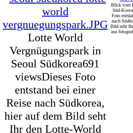
Blick vom H
Süd-Korea
Foto entsta
nach Südko
Bild seht I
aus fotograf
Lotte World
Vergnügungspark in
Seoul Südkorea
691
views
Dieses Foto
entstand bei einer
Reise nach Südkorea,
hier auf dem Bild seht
Ihr den Lotte-World