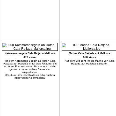
Katamaransegeln Cala Ratjada Mallorca
Marina Cala Ratjada auf Mallorca
479 views
558 views
Mit dem Katamaran Segeln ab Hafen Cala
Auf dem Bild seht Ihr die Marina von Cala
Ratjada auf Mallorca ist für viele Urlauber ein
Ratjada auf Mallorca Balearen.
schönes Erlebnis, wenn Sie das noch nicht
gemacht haben sollten Sie es mal
ausprobieren.
Urlaub auf der Insel Mallorca billig buchen
http://0reisen.de/mallorca/