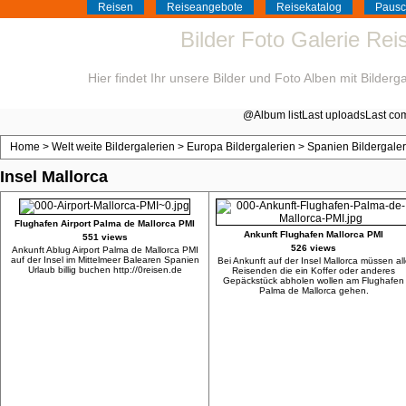
Reisen
Reiseangebote
Reisekatalog
Pausc
Bilder Foto Galerie Re
Hier findet Ihr unsere Bilder und Foto Alben mit Bilder
@
Album list
Last uploads
Last co
Home
>
Welt weite Bildergalerien
>
Europa Bildergalerien
>
Spanien Bildergaler
Insel Mallorca
Flughafen Airport Palma de Mallorca PMI
Ankunft Flughafen Mallorca PMI
551 views
526 views
Ankunft Ablug Airport Palma de Mallorca PMI
auf der Insel im Mittelmeer Balearen Spanien
Bei Ankunft auf der Insel Mallorca müssen all
Urlaub billig buchen http://0reisen.de
Reisenden die ein Koffer oder anderes
Gepäckstück abholen wollen am Flughafen
Palma de Mallorca gehen.