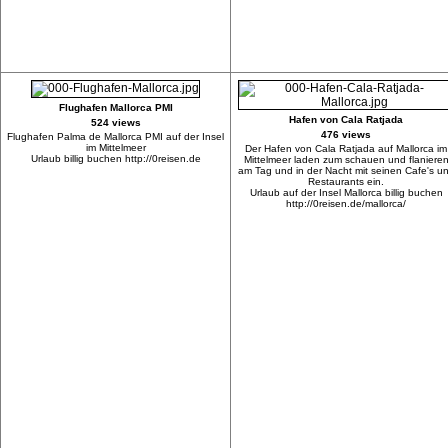
Flughafen Mallorca PMI
Hafen von Cala Ratjada
524 views
476 views
Flughafen Palma de Mallorca PMI auf der Insel
im Mittelmeer
Der Hafen von Cala Ratjada auf Mallorca im
Urlaub billig buchen http://0reisen.de
Mittelmeer laden zum schauen und flaniere
am Tag und in der Nacht mit seinen Cafe's u
Restaurants ein.
Urlaub auf der Insel Mallorca billig buchen
http://0reisen.de/mallorca/