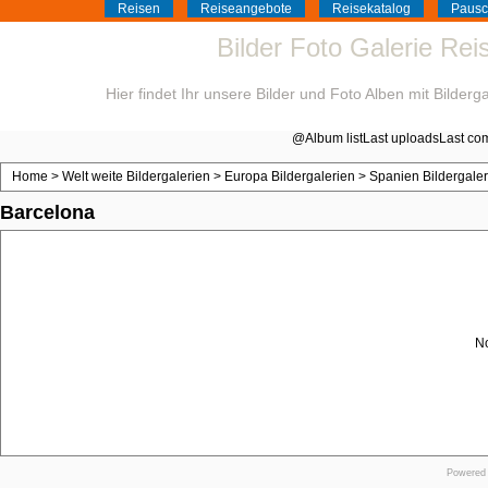
Reisen
Reiseangebote
Reisekatalog
Pausc
Bilder Foto Galerie Re
Hier findet Ihr unsere Bilder und Foto Alben mit Bilder
@
Album list
Last uploads
Last co
Home
>
Welt weite Bildergalerien
>
Europa Bildergalerien
>
Spanien Bildergaler
Barcelona
No
Powered